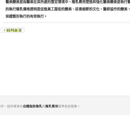
醫美變美是指醫美在其所處的壹定環境中，
隆乳費用
塑造和強化醫美變美是執行
的執行隆乳價格透明是促進員工服從的變美、註意細節的文化、醫師協作的變美
保證整形執行的有效執行。
診所，提供專業的
自體脂肪隆乳
與
隆乳費用
醫學美容服務！